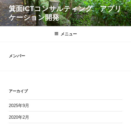
コ
箕面ICTコンサルティング アプリ
ン
ケーション開発
テ
ン
ツ
メニュー
へ
ス
キ
メンバー
ッ
プ
アーカイブ
2025年9月
2020年2月